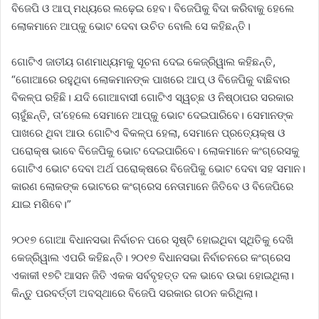
ବିଜେପି ଓ ଆପ୍‌ ମଧ୍ୟରେ ଲଢ଼େଇ ହେବ। ବିଜେପିକୁ ବିଦା କରିବାକୁ ହେଲେ
ଲୋକମାନେ ଆପ୍‌କୁ ଭୋଟ ଦେବା ଉଚିତ ବୋଲି ସେ କହିଛନ୍ତି।
ଗୋଟିଏ ଜାତୀୟ ଗଣମାଧ୍ୟମକୁ ସୂଚନା ଦେଇ କେଜ୍ରିୱାଲ କହିଛନ୍ତି,
“ଗୋଆରେ ରହୁଥିବା ଲୋକମାନଙ୍କ ପାଖରେ ଆପ୍‌ ଓ ବିଜେପିକୁ ବାଛିବାର
ବିକଳ୍ପ ରହିଛି। ଯଦି ଗୋଆବାସୀ ଗୋଟିଏ ସ୍ୱଚ୍ଛ ଓ ନିଷ୍ଠାପର ସରକାର
ଚାହୁଁଛନ୍ତି, ତା’ହେଲେ ସେମାନେ ଆପ୍‌କୁ ଭୋଟ ଦେଇପାରିବେ। ସେମାନଙ୍କ
ପାଖରେ ଥିବା ଆଉ ଗୋଟିଏ ବିକଳ୍ପ ହେଲା, ସେମାନେ ପ୍ରତ୍ୟେକ୍ଷ ଓ
ପରୋକ୍ଷ ଭାବେ ବିଜେପିକୁ ଭୋଟ ଦେଇପାରିବେ। ଲୋକମାନେ କଂଗ୍ରେସକୁ
ଗୋଟିଏ ଭୋଟ ଦେବା ଅର୍ଥ ପରୋକ୍ଷରେ ବିଜେପିକୁ ଭୋଟ ଦେବା ସହ ସମାନ।
କାରଣ ଲୋକଙ୍କ ଭୋଟରେ କଂଗ୍ରେସ ନେତାମାନେ ଜିତିବେ ଓ ବିଜେପିରେ
ଯାଇ ମଶିବେ।”
୨୦୧୭ ଗୋଆ ବିଧାନସଭା ନିର୍ବାଚନ ପରେ ସୃଷ୍ଟି ହୋଇଥିବା ସ୍ଥିତିକୁ ଦେଖି
କେଜ୍ରିୱାଲ ଏପରି କହିଛନ୍ତି। ୨୦୧୭ ବିଧାନସଭା ନିର୍ବାଚନରେ କଂଗ୍ରେସ
ଏକାକୀ ୧୭ଟି ଆସନ ଜିତି ଏକକ ସର୍ବବୃହତ୍ତ ଦଳ ଭାବେ ଉଭା ହୋଇଥିଲା।
କିନ୍ତୁ ପରବର୍ତ୍ତୀ ଅବସ୍ଥାରେ ବିଜେପି ସରକାର ଗଠନ କରିଥିଲା।