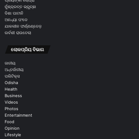
ପ୍ରିୟଙ୍କା ଚୋପ୍ରା
ନୁଁଶ୍ର୍ରତ୍ତ ଭ୍ରୁଚ୍ଛା
ଦିଶା ପାଟାନି
ଅନନ୍ୟା ପଂଡେ
ଯାକଲୀନ ଫର୍ଣ୍ଣଣ୍ଡେଜ଼
ଉର୍ବଶୀ ରାଉତେଲା
ଲୋକପ୍ରିୟ ବିଭାଗ
ଜାତୀୟ
ଅନ୍ତର୍ଜାତୀୟ
ପଲିଟିକ୍ସ
Odisha
Health
Business
Videos
Photos
Entertainment
Food
Opinion
Lifestyle