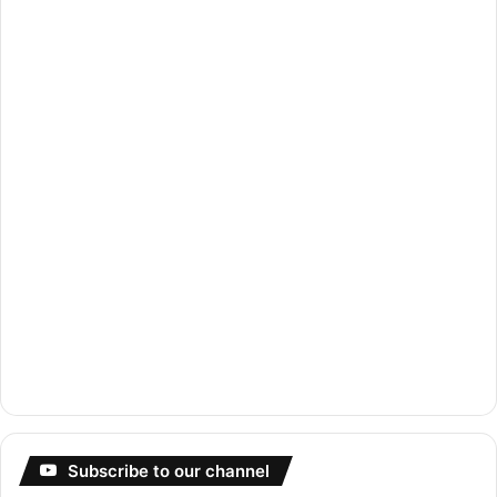
o
e
r
k
a
m
Subscribe to our channel