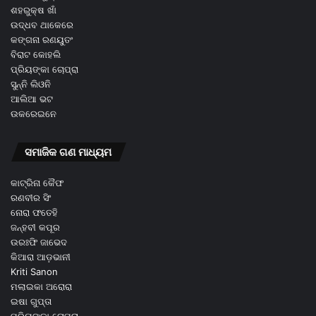
ଶହରୁକ୍ଷ ଖାଁ
ଉଦ୍ଧବ ଥାକେରେ
କଙ୍ଗନା ରଣୟୁତଂ
ବିରାଟ କୋହଲି
ପ୍ରିୟଙ୍କା ଚୋପ୍ରା
ସୁନ୍ନି ଲିଓନି
ଆଲିଆ ଭଟ
ଉକରେଇନେ
ସମାଜିକ ଗଣ ମାଧ୍ୟମ
କାଟ୍ରିନା କୈଫ
ରଣବୀର ସିଂ
ନୋରା ଫତେହି
ଜନ୍ହବୀ କପୂର
ଉରଃଫି ଜାଭେଦ
କିଆରା ଆଡ଼ଭାନୀ
Kriti Sanon
ମଲାଇକା ଅରୋରା
ଇଷା ଗୁପ୍ତା