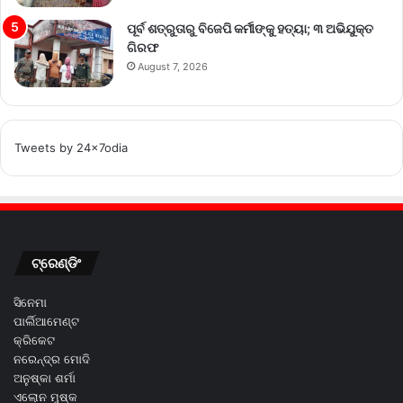
ପୂର୍ବ ଶତ୍ରୁତାରୁ ବିଜେପି କର୍ମୀଙ୍କୁ ହତ୍ୟା; ୩ ଅଭିଯୁକ୍ତ
ଗିରଫ
August 7, 2026
Tweets by 24x7odia
ଟ୍ରେଣ୍ଡିଂ
ସିନେମା
ପାର୍ଲିଆମେଣ୍ଟ
କ୍ରିକେଟ
ନରେନ୍ଦ୍ର ମୋଦି
ଅନୁଷ୍କା ଶର୍ମା
ଏଲୋନ ମୁଷ୍କ