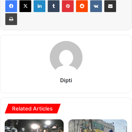
LinkedIn
Tumblr
Pinterest
Reddit
VKontakte
Share via Email
Print
Dipti
Related Articles