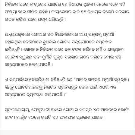
ନିର୍ବାଚନ ପରେ କଂଗ୍ରେସ ପାଖରେ ୧୭ ବିଧାୟକ ଥିଲେ। ହେଲେ ଏବେ ଏହି
ସଂଖ୍ୟା ୨ରେ ସୀମିତ ରହିଛି। କଂଗ୍ରେସର ବାକି ୧୫ ବିଧାୟକ ବିଜେପି ସରକାର
ଗଠନ କରିବା ପରେ ପଦ୍ମ ଧରିଛନ୍ତି।
ଅନ୍ୟପକ୍ଷରେ ଗୋଆର ୪୦ ବିଧାନସଭାରେ ଆପ୍‌ ପକ୍ଷରୁ ପ୍ରାର୍ଥୀ
ହୋଇଥିବା ନେତାମାନେ ବୁଧବାର ଗୋଟିଏ ସତ୍ୟପାଠରେ ଦସ୍ତଖତ
କରିଛନ୍ତି। ସେମାନେ ନିର୍ବାଚନ ପରେ ଦଳ ବଦଳ କରିବେ ନାହିଁ ଓ ରାଜ୍ୟରେ
ଗୋଟିଏ ସ୍ୱଚ୍ଛ ଏବଂ ଦୁର୍ନୀତି ମୁକ୍ତ ସରକାର ଗଠନ କରିବେ ବୋଲି ଏହି
ସତ୍ୟପାଠରେ ଲେଖାଯାଇଛି।
ଏ ସମ୍ପର୍କରେ କେଜ୍ରିୱାଲ କହିଛନ୍ତି ଯେ “ଆମର ସମସ୍ତ ପ୍ରାର୍ଥୀ ସ୍ୱଚ୍ଛ।
କିନ୍ତୁ ଭୋଟରମାନଙ୍କୁ ନିଶ୍ଚିତ ପ୍ରତିଶ୍ରୁତି ଦେବା ପାଇଁ ଏପରି ଏକ
ସତ୍ୟପାଠର ବ୍ୟବସ୍ଥା କରାଯାଇଛି।”
ସୂଚନାଯୋଗ୍ୟ, ଫେବୃଆରୀ ୧୪ରେ ଗୋଆର ସମସ୍ତ ୪୦ ଆସନରେ ଭୋଟିଂ
ହେବ। ମାର୍ଚ୍ଚ ୧୦ରେ ଗଣତି ସହ ଫଳାଫଳ ପ୍ରକାଶ ପାଇବ।