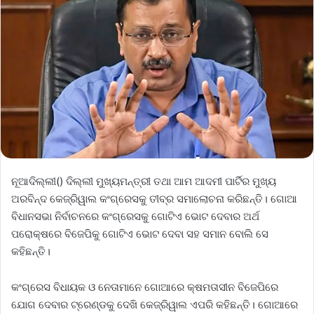
ନୂଆଦିଲ୍ଲୀ() ଦିଲ୍ଲୀ ମୁଖ୍ୟମନ୍ତ୍ରୀ ତଥା ଆମ ଆଦମୀ ପାର୍ଟିର ମୁଖ୍ୟ
ଅରବିନ୍ଦ କେଜ୍ରିୱାଲ କଂଗ୍ରେସକୁ ତୀବ୍ର ସମାଲୋଚନା କରିଛନ୍ତି। ଗୋଆ
ବିଧାନସଭା ନିର୍ବାଚନରେ କଂଗ୍ରେସକୁ ଗୋଟିଏ ଭୋଟ ଦେବାର ଅର୍ଥ
ପରୋକ୍ଷରେ ବିଜେପିକୁ ଗୋଟିଏ ଭୋଟ ଦେବା ସହ ସମାନ ବୋଲି ସେ
କହିଛନ୍ତି।
କଂଗ୍ରେସ ବିଧାୟକ ଓ ନେତାମାନେ ଗୋଆରେ କ୍ଷମତାସୀନ ବିଜେପିରେ
ଯୋଗ ଦେବାର ଟ୍ରେଣ୍ଡକୁ ଦେଖି କେଜ୍ରିୱାଲ ଏପରି କହିଛନ୍ତି। ଗୋଆରେ