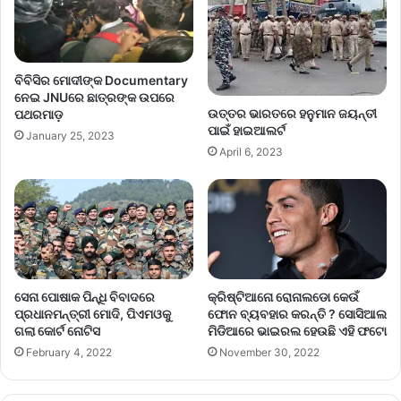
ବିବିସିର ମୋଦୀଙ୍କ Documentary
ନେଇ JNUରେ ଛାତ୍ରଙ୍କ ଉପରେ
ଉତ୍ତର ଭାରତରେ ହନୁମାନ ଜୟନ୍ତୀ
ପଥରମାଡ଼
ପାଇଁ ହାଇଆଲର୍ଟ
January 25, 2023
April 6, 2023
ସେନା ପୋଷାକ ପିନ୍ଧି ବିବାଦରେ
କ୍ରିଷ୍ଟିଆନୋ ରୋନାଲଡୋ କେଉଁ
ପ୍ରଧାନମନ୍ତ୍ରୀ ମୋଦି, ପିଏମଓକୁ
ଫୋନ ବ୍ୟବହାର କରନ୍ତି ? ସୋସିଆଲ
ଗଲା କୋର୍ଟ ନୋଟିସ
ମିଡିଆରେ ଭାଇରଲ ହେଉଛି ଏହି ଫଟୋ
February 4, 2022
November 30, 2022