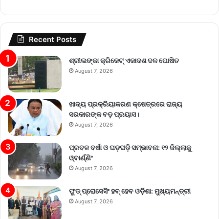
Recent Posts
ଶ୍ରୀଲଙ୍କା କ୍ରିକେଟ୍‌ ଏକାଦଶ ଦଳ ଘୋଷିତ
August 7, 2026
ଖାଦ୍ୟ ପ୍ରକ୍ରିୟାକରଣ କ୍ଷେତ୍ରରେ ରାଜ୍ୟ
ସରକାରଙ୍କ ବଡ଼ ପ୍ରୟାସ।
August 7, 2026
ପ୍ରବଳ ବର୍ଷା ଓ ଘଡ଼ଘଡ଼ି ସମ୍ଭାବନା: ୧୨ ଜିଲ୍ଲାକୁ
ଓ୍ବାର୍ଣ୍ଣିଂ
August 7, 2026
ଫୁଡ୍ ପ୍ରୋସେସିଂ ହବ୍ ହେବ ଓଡ଼ିଶା: ମୁଖ୍ୟମନ୍ତ୍ରୀ
August 7, 2026