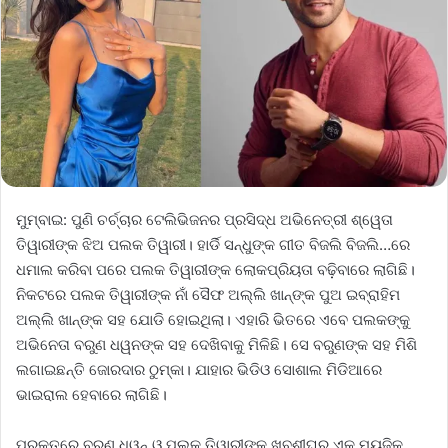
ମୁମ୍ବାଇ: ପୁଣି ଚର୍ଚ୍ଚାର ଟେଲିଭିଜନର ପ୍ରସିଦ୍ଧ ଅଭିନେତ୍ରୀ ଶ୍ୱେତା
ତିୱାରୀଙ୍କ ଝିଅ ପଲକ ତିୱାରୀ। ହାର୍ଡି ସନ୍ଧୁଙ୍କ ଗୀତ ବିଜଲି ବିଜଲି…ରେ
ଧମାଲ କରିବା ପରେ ପଲକ ତିୱାରୀଙ୍କ ଲୋକପ୍ରିୟତା ବଢ଼ିବାରେ ଲାଗିଛି।
ନିକଟରେ ପଲକ ତିୱାରୀଙ୍କ ନାଁ ସୈଫ ଅଲ୍ଲି ଖାନ୍‌ଙ୍କ ପୁଅ ଇବ୍ରାହିମ
ଅଲ୍ଲି ଖାନ୍‌ଙ୍କ ସହ ଯୋଡି ହୋଇଥିଲା। ଏହାରି ଭିତରେ ଏବେ ପଲକଙ୍କୁ
ଅଭିନେତା ବରୁଣ ଧୱନଙ୍କ ସହ ଦେଖିବାକୁ ମିଳିଛି। ସେ ବରୁଣଙ୍କ ସହ ମିଶି
ଲଗାଇଛନ୍ତି ଜୋରଦାର ଠୁମ୍‌କା। ଯାହାର ଭିଡିଓ ସୋଶାଲ ମିଡିଆରେ
ଭାଇରାଲ ହେବାରେ ଲାଗିଛି।
ପ୍ରକୃତରେ ବରୁଣ ଧୱନ୍‌ ଓ ପଲକ ତିୱାରୀଙ୍କୁ ଖୁବ୍‌ଶୀଘ୍ର ଏକ ମ୍ୟୁଜିକ