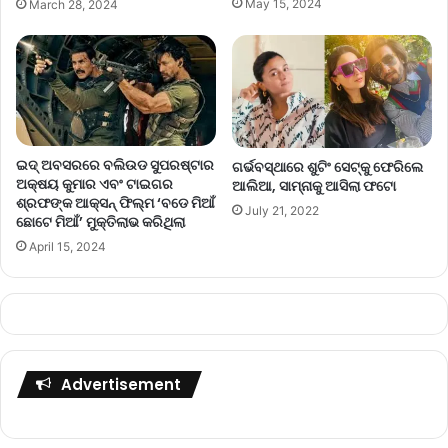
May 15, 2024
March 28, 2024
ଇଦ୍ ଅବସରରେ ବଲିଉଡ ସୁପରଷ୍ଟାର
ଗର୍ଭବସ୍ଥାରେ ଶୁଟିଂ ସେଟ୍‌କୁ ଫେରିଲେ
ଅକ୍ଷୟ କୁମାର ଏବଂ ଟାଇଗର
ଆଲିଆ, ସାମ୍ନାକୁ ଆସିଲା ଫଟୋ
ଶ୍ରଫଙ୍କ ଆକ୍ସନ୍ ଫିଲ୍ମ ‘ବଡେ ମିଆଁ
July 21, 2022
ଛୋଟେ ମିଆଁ’ ମୁକ୍ତିଲାଭ କରିଥିଲା
April 15, 2024
Advertisement