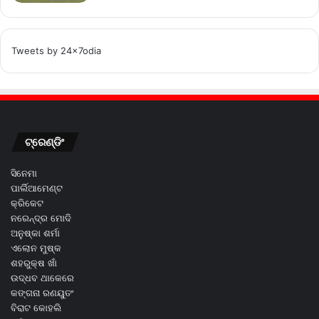
Tweets by 24x7odia
ଟ୍ରେଣ୍ଡିଂ
ସିନେମା
ପାର୍ଲିଆମେଣ୍ଟ
କ୍ରିକେଟ
ନରେନ୍ଦ୍ର ମୋଦି
ଅନୁଷ୍କା ଶର୍ମା
ଏଲୋନ ମୁଷ୍କ
ଶହରୁକ୍ଷ ଖାଁ
ଉଦ୍ଧବ ଥାକେରେ
କଙ୍ଗନା ରଣୟୁତଂ
ବିରାଟ କୋହଲି