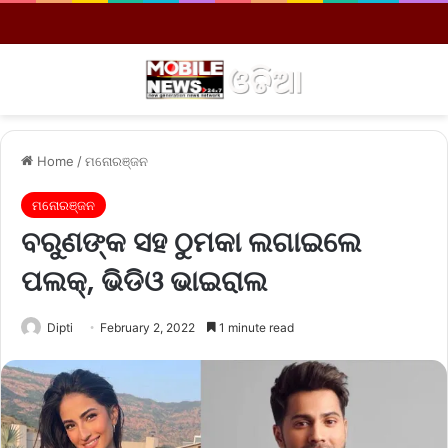
Menu
S
Home
/
ମନୋରଞ୍ଜନ
ମନୋରଞ୍ଜନ
ବରୁଣଙ୍କ ସହ ଠୁମକା ଲଗାଇଲେ
ପଲକ୍‌, ଭିଡିଓ ଭାଇରାଲ
Dipti
February 2, 2022
1 minute read