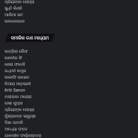
ପ୍ରିୟଙ୍କା ଚୋପ୍ରା
ସୁନ୍ନି ଲିଓନି
ଆଲିଆ ଭଟ
ଉକରେଇନେ
ସମାଜିକ ଗଣ ମାଧ୍ୟମ
କାଟ୍ରିନା କୈଫ
ରଣବୀର ସିଂ
ନୋରା ଫତେହି
ଜନ୍ହବୀ କପୂର
ଉରଃଫି ଜାଭେଦ
କିଆରା ଆଡ଼ଭାନୀ
Kriti Sanon
ମଲାଇକା ଅରୋରା
ଇଷା ଗୁପ୍ତା
ପ୍ରିୟଙ୍କା ଚୋପ୍ରା
ନୁଁଶ୍ର୍ରତ୍ତ ଭ୍ରୁଚ୍ଛା
ଦିଶା ପାଟାନି
ଅନନ୍ୟା ପଂଡେ
ଯାକଲୀନ ଫର୍ଣ୍ଣଣ୍ଡେଜ଼