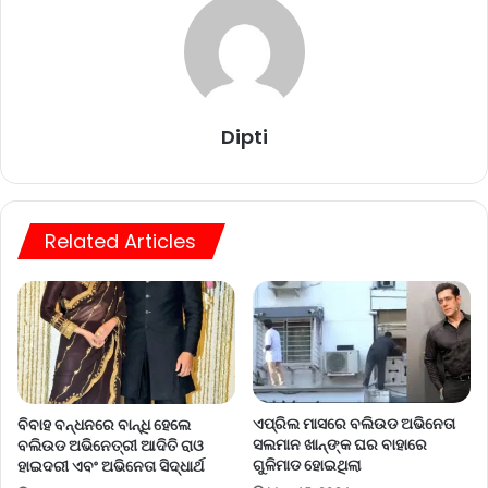
Dipti
Related Articles
ଏପ୍ରିଲ ମାସରେ ବଲିଉଡ ଅଭିନେତା
ବିବାହ ବନ୍ଧନରେ ବାନ୍ଧି ହେଲେ
ସଲମାନ ଖାନ୍‌ଙ୍କ ଘର ବାହାରେ
ବଲିଉଡ ଅଭିନେତ୍ରୀ ଆଦିତି ରାଓ
ଗୁଳିମାଡ ହୋଇଥିଲା
ହାଇଦରୀ ଏବଂ ଅଭିନେତା ସିଦ୍ଧାର୍ଥ