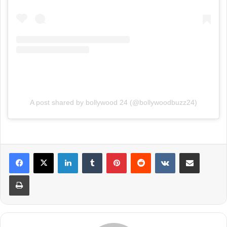
A post shared by bollywood 24 (@bollywoodbuzz24)
LinkedIn
Tumblr
Pinterest
Reddit
VKontakte
Share via Email
Print