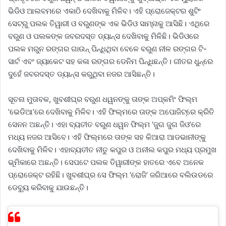
ଭିଡିଓ ଆଲବମରେ ଏକାଠି ଦେଖିବାକୁ ମିଳିବ। ଏହି ପ୍ରୋଜେକ୍ଟର ଶୁଟିଂ
ସେଟ୍‌ରୁ ପଲକ ତିୱାରୀ ଓ ବରୁଣଙ୍କ ଏକ ଭିଡିଓ ସାମ୍ନାକୁ ଆସିଛି। ଏଥିରେ
ବରୁଣ ଓ ପଲକଙ୍କ ଜବରଦସ୍ତ ଡ୍ୟାନ୍ସ ଦେଖିବାକୁ ମିଳିଛି। ଭିଡିଓରେ
ପଲକ ମରୁନ ରଙ୍ଗର ଗାଉନ୍‌ ପିନ୍ଧିଥିବା ବେଳେ ବରୁଣ ନୀଳ ରଙ୍ଗର ଟି-
ସାର୍ଟ ଏବଂ ଜ୍ୟାକେଟ ସହ କଳା ରଙ୍ଗର ଡେନିମ ପିନ୍ଧିଛନ୍ତି। ଗୀତର ଧୁନ୍‌ରେ
ଦୁହେଁ ଜବରଦସ୍ତ ଡ୍ୟାନ୍ସ କରୁଥିବା ନଜର ଆସିଛନ୍ତି।
ସୂଚନା ମୁତାବକ, ଖୁବଶୀଘ୍ର ବରୁଣ ଧୱନଙ୍କୁ ତାଙ୍କ ଅପ୍‌କମିଂ ଫିଲ୍ମ
‘ଭେଡିଆ’ରେ ଦେଖିବାକୁ ମିଳିବ। ଏହି ଫିଲ୍ମରେ ତାଙ୍କ ଅପୋଜିଟ୍‌ରେ କ୍ରିତି
ସେନନ ଅଛନ୍ତି। ଏହା ବ୍ୟତୀତ ବରୁଣ ଧୱନ ଫିଲ୍ମ ‘ଜୁଗ ଜୁଗ ଜିଓ’ରେ
ମଧ୍ୟ ନଜର ଆସିବେ। ଏହି ଫିଲ୍ମରେ ତାଙ୍କ ସହ କିଆରା ଆଡଭାନୀଙ୍କୁ
ଦେଖିବାକୁ ମିଳିବ। ଏହାବ୍ୟତୀତ ନୀତୁ କପୁର ଓ ଅନୀଲ କପୁର ମଧ୍ୟ ପ୍ରମୁଖ
ଭୂମିକାରେ ଅଛନ୍ତି। ସେପଟେ ପଲକ ତିୱାରୀଙ୍କ ହାତରେ ଏବେ ଅନେକ
ପ୍ରୋଜେକ୍ଟ ରହିଛି। ଖୁବଶୀଘ୍ର ସେ ଫିଲ୍ମ ‘ରୋଜି’ ଜରିଆରେ ବଲିଉଡରେ
ଡେବ୍ୟୁ କରିବାକୁ ଯାଉଛନ୍ତି।