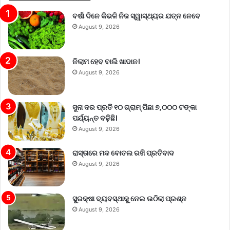
ବର୍ଷା ଦିନେ କିଭଳି ନିଜ ସ୍ୱାସ୍ଥ୍ୟର ଯତ୍ନ ନେବେ
August 9, 2026
ନିଲାମ ହେବ ବାଲି ଖାଦାନ।
August 9, 2026
ସୁନା ଦର ପ୍ରତି ୧୦ ଗ୍ରାମ୍‌ ପିଛା ୭,୦୦୦ ଟଙ୍କା
ପର୍ଯ୍ୟନ୍ତ ବଢ଼ିଛି।
August 9, 2026
ରାସ୍ତାରେ ମଦ ବୋତଲ ରଖି ପ୍ରତିବାଦ
August 9, 2026
ସୁରକ୍ଷା ବ୍ୟବସ୍ଥାକୁ ନେଇ ଉଠିଲା ପ୍ରଶ୍ନ
August 9, 2026