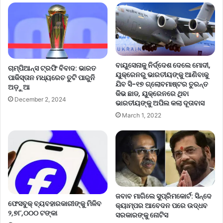
ବାୟୁସେନାକୁ ନିର୍ଦ୍ଦେଶ ଦେଲେ ମୋଦୀ,
ଚାମ୍ପିଆନ୍ସ ଟ୍ରଫି ବିବାଦ: ଭାରତ
ୟୁକ୍ରେନରୁ ଭାରତୀୟଙ୍କୁ ଆଣିବାକୁ
ପାକିସ୍ତାନ ମଧ୍ୟରେଚ ତୁଟି ପାରୁନି
ଯିବ ସି-୧୭ ଗ୍ଲୋବମାଷ୍ଟର ତୁରନ୍ତ
ଅଡ଼ୁଆ
କିଭ ଛାଡ, ୟୁକ୍ରେନରେ ଥିବା
December 2, 2024
ଭାରତୀୟଙ୍କୁ ଅପିଲ କଲା ଦୂତାବାସ
March 1, 2022
ଜବାବ ମାଗିଲେ ସୁପ୍ରିମକୋର୍ଟ: ସିନ୍ଦେ
ଫେସବୁକ୍ ବ୍ୟବହାରକାରୀଙ୍କୁ ମିଳିବ
କ୍ୟାମ୍ପର ଆବେଦନ ପରେ ଉଦ୍ଧବ
୨,୭୮,୦୦୦ ଟଙ୍କା
ସରକାରଙ୍କୁ ନୋଟିସ