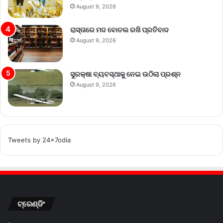
August 9, 2026
ରାସ୍ତାରେ ମଦ ବୋତଲ ରଖି ପ୍ରତିବାଦ
August 9, 2026
ସୁରକ୍ଷା ବ୍ୟବସ୍ଥାକୁ ନେଇ ଉଠିଲା ପ୍ରଶ୍ନ
August 9, 2026
Tweets by 24x7odia
ଟ୍ରେଣ୍ଡିଂ