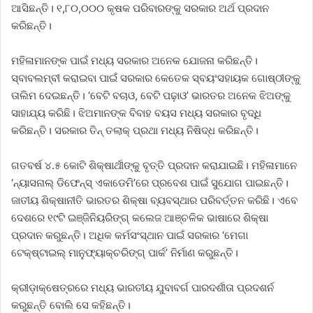
ଆସିଛନ୍ତି। ୧,୮୦,୦୦୦ କୃଷକ ପରିବାରଙ୍କୁ ସରକାର ଅର୍ଥ ପ୍ରଦାନ
କରିଛନ୍ତି।
ମହିଳାମାନଙ୍କ ପାଇଁ ମଧ୍ୟ ସରକାର ଅନେକ ଯୋଜନା କରିଛନ୍ତି।
ସ୍ବାବଲମ୍ବୀ କରାଇବା ପାଇଁ ସରକାର କେତେକ ସ୍ବୟଂସହାୟକ ଗୋଷ୍ଠୀଙ୍କୁ
ତାଲିମ ଦେଇଛନ୍ତି। ‘ବେଟି ବଚାଓ, ବେଟି ପଢ଼ାଓ’ ଭାରତର ଅନେକ ଝିଅଙ୍କୁ
ସାହାଯ୍ୟ କରିଛି। ଝିଅମାନଙ୍କ ବିବାହ ବୟସ ମଧ୍ୟ ସରକାର ବୃଦ୍ଧି
କରିଛନ୍ତି। ସରକାର ତିନ୍‌ ତଲାକ୍‌ ପ୍ରଥା ମଧ୍ୟ ନିଷିଦ୍ଧ କରିଛନ୍ତି।
ଗତବର୍ଷ ୪.୫ କୋଟି ଶିକ୍ଷାର୍ଥୀଙ୍କୁ ବୃତ୍ତି ପ୍ରଦାନ କରାଯାଇଛି। ମହିଳାମାନେ
‘ନ୍ୟାସନାଲ୍‌ ଡିଫେନ୍‌ସ୍‌ ଏକାଡେମି’ରେ ପ୍ରବେଶ ପାଇଁ ସୁଯୋଗ ପାଇଛନ୍ତି।
ଜାତୀୟ ଶିକ୍ଷାନୀତି ଭାରତର ଶିକ୍ଷା ବ୍ୟବସ୍ଥାର ପରିବର୍ତ୍ତନ କରିଛି। ଏବେ
ଦେଶରେ ୧୯ଟି ଇଞ୍ଜିନିୟରିଙ୍ଗ୍‌ କଲେଜ ଆଞ୍ଚଳିକ ଭାଷାରେ ଶିକ୍ଷା
ପ୍ରଦାନ କରୁଛନ୍ତି। ଅଧିକ କର୍ମସଂସ୍ଥାନ ପାଇଁ ସରକାର ‘ମେଗା
ଟେକ୍‌ଷ୍ଟାଇଲ୍‌ ମାନୁଫ୍ୟାକ୍ଚରିଙ୍ଗ୍‌ ପାର୍କ’ ନିର୍ମାଣ କରୁଛନ୍ତି।
କ୍ରୀଡ଼ାକ୍ଷେତ୍ରରେ ମଧ୍ୟ ଭାରତୀୟ ଯୁବାବର୍ଗ ପାରଦର୍ଶୀତା ପ୍ରଦଶର୍ନ
କରୁଛନ୍ତି ବୋଲି ସେ କହିଛନ୍ତି।