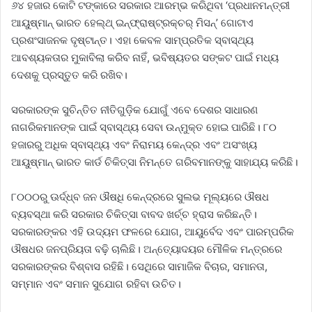
୬୪ ହଜାର କୋଟି ଟଙ୍କାରେ ସରକାର ଆରମ୍ଭ କରିଥିବା ‘ପ୍ରଧାନମନ୍ତ୍ରୀ
ଆୟୁଷ୍ମାନ୍‌ ଭାରତ ହେଲ୍‌ଥ୍ ଇନ୍‌ଫ୍ରାଷ୍ଟ୍ରକ୍‌ଚର୍‌ ମିସନ୍‌’ ଗୋଟାଏ
ପ୍ରଶଂସାଜନକ ଦୃଷ୍ଟାନ୍ତ। ଏହା କେବଳ ସାମ୍ପ୍ରତିକ ସ୍ବାସ୍ଥ୍ୟ
ଆବଶ୍ୟକତାର ମୁକାବିଲା କରିବ ନାହିଁ, ଭବିଷ୍ୟତର ସଙ୍କଟ ପାଇଁ ମଧ୍ୟ
ଦେଶକୁ ପ୍ରସ୍ତୁତ କରି ରଖିବ।
ସରକାରଙ୍କ ସୁଚିନ୍ତିତ ନୀତିଗୁଡ଼ିକ ଯୋଗୁଁ ଏବେ ଦେଶର ସାଧାରଣ
ନାଗରିକମାନଙ୍କ ପାଇଁ ସ୍ବାସ୍ଥ୍ୟ ସେବା ଉନ୍ମୁକ୍ତ ହୋଇ ପାରିଛି। ୮୦
ହଜାରରୁ ଅଧିକ ସ୍ବାସ୍ଥ୍ୟ ଏବଂ ନିରାମୟ କେନ୍ଦ୍ର ଏବଂ ଅସଂଖ୍ୟ
ଆୟୁଷ୍ମାନ୍‌ ଭାରତ କାର୍ଡ ଚିକିତ୍ସା ନିମନ୍ତେ ଗରିବମାନଙ୍କୁ ସାହାଯ୍ୟ କରିଛି।
୮୦୦୦ରୁ ଊର୍ଦ୍ଧ୍ବ ଜନ ଔଷଧି କେନ୍ଦ୍ରରେ ସୁଲଭ ମୂଲ୍ୟରେ ଔଷଧ
ବ୍ୟବସ୍ଥା କରି ସରକାର ଚିକିତ୍ସା ବାବଦ ଖର୍ଚ୍ଚ ହ୍ରାସ କରିଛନ୍ତି।
ସରକାରଙ୍କର ଏହି ଉଦ୍ୟମ ଫଳରେ ଯୋଗ, ଆୟୁର୍ବେଦ ଏବଂ ପାରମ୍ପରିକ
ଔଷଧର ଜନପ୍ରିୟତା ବଢ଼ି ଚାଲିଛି। ଅନ୍ତ୍ୟୋଦୟର ମୌଳିକ ମନ୍ତ୍ରରେ
ସରକାରଙ୍କର ବିଶ୍ବାସ ରହିଛି। ସେଥିରେ ସାମାଜିକ ବିଚାର, ସମାନତା,
ସମ୍ମାନ ଏବଂ ସମାନ ସୁଯୋଗ ରହିବା ଉଚିତ।