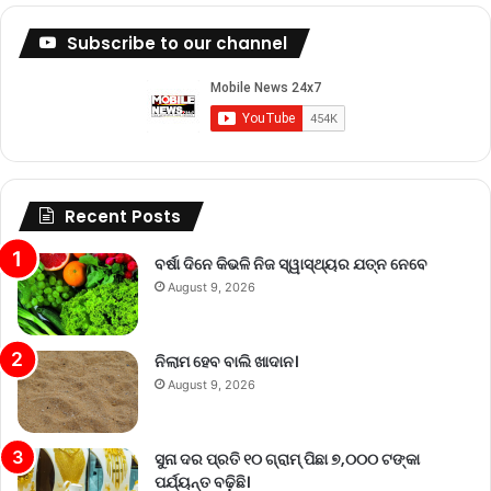
Subscribe to our channel
Recent Posts
ବର୍ଷା ଦିନେ କିଭଳି ନିଜ ସ୍ୱାସ୍ଥ୍ୟର ଯତ୍ନ ନେବେ
August 9, 2026
ନିଲାମ ହେବ ବାଲି ଖାଦାନ।
August 9, 2026
ସୁନା ଦର ପ୍ରତି ୧୦ ଗ୍ରାମ୍‌ ପିଛା ୭,୦୦୦ ଟଙ୍କା
ପର୍ଯ୍ୟନ୍ତ ବଢ଼ିଛି।