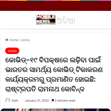
Menu
S
Home
/
ଜାତୀୟ
ଜାତୀୟ
କୋଭିଡ୍‌-୧୯ ବିପକ୍ଷରେ ଲଢ଼ିବା ପାଇଁ
ଭାରତର ସାମର୍ଥ୍ୟ କୋଭିଡ୍‌ ଟିକାକରଣ
କାର୍ଯ୍ୟକ୍ରମରୁ ପ୍ରମାଣିତ ହୋଇଛି:
ରାଷ୍ଟ୍ରପତି ରାମନାଥ କୋବିନ୍ଦ
Dipti
January 31, 2022
2 minutes read