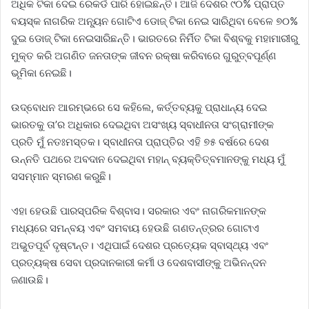
ଅଧିକ ଟିକା ଦେଇ ରେକର୍ଡ ପାରି ହୋଇଛନ୍ତି। ଆଜି ଦେଶର ୯୦% ପ୍ରାପ୍ତ
ବୟସ୍କ ନାଗରିକ ଅନ୍ୟୂନ ଗୋଟିଏ ଡୋଜ୍‌ ଟିକା ନେଇ ସାରିଥିବା ବେଳେ ୭୦%
ଦୁଇ ଡୋଜ୍‌ ଟିକା ନେଇସାରିଛନ୍ତି। ଭାରତରେ ନିର୍ମିତ ଟିକା ବିଶ୍ବକୁ ମହାମାରୀରୁ
ମୁକ୍ତ କରି ଅଗଣିତ ଜନତାଙ୍କ ଜୀବନ ରକ୍ଷା କରିବାରେ ଗୁରୁତ୍ବପୂର୍ଣ୍ଣ
ଭୂମିକା ନେଇଛି।
ଉଦ୍‌ବୋଧନ ଆରମ୍ଭରେ ସେ କହିଲେ, କର୍ତ୍ତବ୍ୟକୁ ପ୍ରାଧାନ୍ୟ ଦେଇ
ଭାରତକୁ ତା’ର ଅଧିକାର ଦେଇଥିବା ଅସଂଖ୍ୟ ସ୍ବାଧୀନତା ସଂଗ୍ରାମୀଙ୍କ
ପ୍ରତି ମୁଁ ନତଃମସ୍ତକ। ସ୍ବାଧୀନତା ପ୍ରାପ୍ତିର ଏହି ୭୫ ବର୍ଷରେ ଦେଶ
ଉନ୍ନତି ପଥରେ ଅବଦାନ ଦେଇଥିବା ମହାନ୍‌ ବ୍ୟକ୍ତିତ୍ବମାନଙ୍କୁ ମଧ୍ୟ ମୁଁ
ସସମ୍ମାନ ସ୍ମରଣ କରୁଛି।
ଏହା ହେଉଛି ପାରସ୍ପରିକ ବିଶ୍ବାସ। ସରକାର ଏବଂ ନାଗରିକମାନଙ୍କ
ମଧ୍ୟରେ ସମନ୍ବୟ ଏବଂ ସମବାୟ ହେଉଛି ଗଣତନ୍ତ୍ରର ଗୋଟାଏ
ଅଭୁତପୂର୍ବ ଦୃଷ୍ଟାନ୍ତ। ଏଥିପାଇଁ ଦେଶର ପ୍ରତ୍ୟେକ ସ୍ବାସ୍ଥ୍ୟ ଏବଂ
ପ୍ରତ୍ୟକ୍ଷ ସେବା ପ୍ରଦାନକାରୀ କର୍ମୀ ଓ ଦେଶବାସୀଙ୍କୁ ଅଭିନନ୍ଦନ
ଜଣାଉଛି।