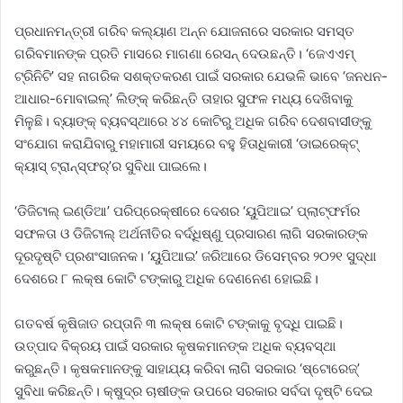
ପ୍ରଧାନମନ୍ତ୍ରୀ ଗରିବ କଲ୍ୟାଣ ଅନ୍ନ ଯୋଜନାରେ ସରକାର ସମସ୍ତ
ଗରିବମାନଙ୍କ ପ୍ରତି ମାସରେ ମାଗଣା ରେସନ୍‌ ଦେଉଛନ୍ତି। ‘ଜେଏଏମ୍‌
ଟ୍ରିନିଟି’ ସହ ନାଗରିକ ସଶକ୍ତକରଣ ପାଇଁ ସରକାର ଯେଭଳି ଭାବେ ‘ଜନଧନ-
ଆଧାର-ମୋବାଇଲ୍‌’ ଲିଙ୍କ୍‌ କରିଛନ୍ତି ତାହାର ସୁଫଳ ମଧ୍ୟ ଦେଖିବାକୁ
ମିଳୁଛି। ବ୍ୟାଙ୍କ୍‌ ବ୍ୟବସ୍ଥାରେ ୪୪ କୋଟିରୁ ଅଧିକ ଗରିବ ଦେଶବାସୀଙ୍କୁ
ସଂଯୋଗ କରାଯିବାରୁ ମହାମାରୀ ସମୟରେ ବହୁ ହିତାଧିକାରୀ ‘ଡାଇରେକ୍ଟ୍‌
କ୍ୟାସ୍‌ ଟ୍ରାନ୍‌ସ୍‌ଫର୍‌’ର ସୁବିଧା ପାଇଲେ।
‘ଡିଜିଟାଲ୍‌ ଇଣ୍ଡିଆ’ ପରିପ୍ରେକ୍ଷୀରେ ଦେଶର ‘ୟୁପିଆଇ’ ପ୍ଲାଟ୍‌ଫର୍ମର
ସଫଳତା ଓ ଡିଜିଟାଲ୍‌ ଅର୍ଥନୀତିର ବର୍ଦ୍ଧିଷ୍ଣୁ ପ୍ରସାରଣ ଲାଗି ସରକାରଙ୍କ
ଦୂରଦୃଷ୍ଟି ପ୍ରଶଂସାଜନକ। ‘ୟୁପିଆଇ’ ଜରିଆରେ ଡିସେମ୍ବର ୨୦୨୧ ସୁଦ୍ଧା
ଦେଶରେ ୮ ଲକ୍ଷ କୋଟି ଟଙ୍କାରୁ ଅଧିକ ଦେଣନେଣ ହୋଇଛି।
ଗତବର୍ଷ କୃଷିଜାତ ରପ୍ତାନି ୩ ଲକ୍ଷ କୋଟି ଟଙ୍କାକୁ ବୃଦ୍ଧି ପାଇଛି।
ଉତ୍ପାଦ ବିକ୍ରୟ ପାଇଁ ସରକାର କୃଷକମାନଙ୍କ ଅଧିକ ବ୍ୟବସ୍ଥା
କରୁଛନ୍ତି। କୃଷକମାନଙ୍କୁ ସାହାଯ୍ୟ କରିବା ଲାଗି ସରକାର ‘ଷ୍ଟୋରେଜ୍‌’
ସୁବିଧା କରିଛନ୍ତି। କ୍ଷୁଦ୍ର ଚାଷୀଙ୍କ ଉପରେ ସରକାର ସର୍ବଦା ଦୃଷ୍ଟି ଦେଇ