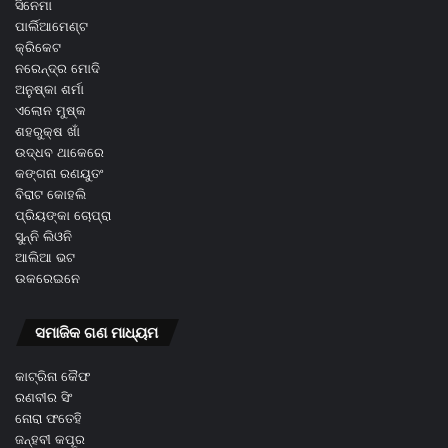
ସିନେମା
ପାର୍ଲିଆମେଣ୍ଟ
କ୍ରିକେଟ
ନରେନ୍ଦ୍ର ମୋଦି
ଅନୁଷ୍କା ଶର୍ମା
ଏଲୋନ ମୁଷ୍କ
ଶହରୁକ୍ଷ ଖାଁ
ଉଦ୍ଧବ ଥାକେରେ
କଙ୍ଗନା ରଣୟୁତଂ
ବିରାଟ କୋହଲି
ପ୍ରିୟଙ୍କା ଚୋପ୍ରା
ସୁନ୍ନି ଲିଓନି
ଆଲିଆ ଭଟ
ଉକରେଇନେ
ସମାଜିକ ଗଣ ମାଧ୍ୟମ
କାଟ୍ରିନା କୈଫ
ରଣବୀର ସିଂ
ନୋରା ଫତେହି
ଜନ୍ହବୀ କପୂର