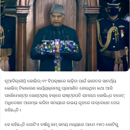
ନୂଆଦିଲ୍ଲୀ() କୋଭିଡ୍‌-୧୯ ବିପକ୍ଷରେ ଲଢ଼ିବା ପାଇଁ ଭାରତର ସାମର୍ଥ୍ୟ
କୋଭିଡ୍‌ ଟିକାକରଣ କାର୍ଯ୍ୟକ୍ରମରୁ ପ୍ରମାଣିତ ହୋଇଥିବା କଥା ଆଜି
ପାର୍ଲାମେଣ୍ଟ୍‌ର ସେଣ୍ଟ୍ରାଲ୍‌ ହଲ୍‌ରେ ରାଷ୍ଟ୍ରପତି ରାମନାଥ କୋଭିନ୍ଦ ବଜେଟ୍‌
ଅଧିବେଶନ ଆରମ୍ଭ କରିବା ସମୟରେ ଉଭୟ ଗୃହରେ ଉଦ୍‌ବୋଧନ ଦେଇ
କହିଛନ୍ତି।
ସେ କହିଛନ୍ତି ଗୋଟିଏ ବର୍ଷରୁ କମ୍ ସମୟ ମଧ୍ୟରେ ଆମେ ୧୫୦ କୋଟିରୁ