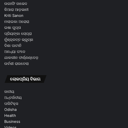
ଉରଃଫି ଜାଭେଦ
କିଆରା ଆଡ଼ଭାନୀ
Kriti Sanon
ମଲାଇକା ଅରୋରା
ଇଷା ଗୁପ୍ତା
ପ୍ରିୟଙ୍କା ଚୋପ୍ରା
ନୁଁଶ୍ର୍ରତ୍ତ ଭ୍ରୁଚ୍ଛା
ଦିଶା ପାଟାନି
ଅନନ୍ୟା ପଂଡେ
ଯାକଲୀନ ଫର୍ଣ୍ଣଣ୍ଡେଜ଼
ଉର୍ବଶୀ ରାଉତେଲା
ଲୋକପ୍ରିୟ ବିଭାଗ
ଜାତୀୟ
ଅନ୍ତର୍ଜାତୀୟ
ପଲିଟିକ୍ସ
Odisha
Health
Business
Videos