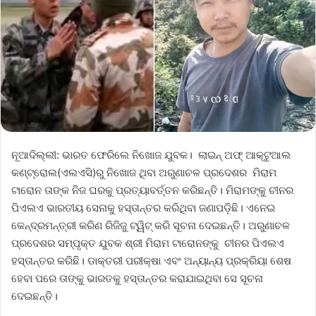
ନୂଆଦିଲ୍ଲୀ: ଭାରତ ଫେରିଲେ ନିଖୋଜ ଯୁବକ। ଲାଇନ୍‌ ଅଫ୍‌ ଆକ୍ଟୁଆଲ
କଣ୍ଟ୍ରୋଲ(ଏଲଏସି)ରୁ ନିଖୋଜ ଥିବା ଅରୁଣାଚଳ ପ୍ରଦେଶର ମିରାମ
ଟାରୋନ ତାଙ୍କ ନିଜ ଘରକୁ ପ୍ରତ୍ୟାବର୍ତ୍ତନ କରିଛନ୍ତି। ମିରାମଙ୍କୁ ଚୀନର
ପିଏଲଏ ଭାରତୀୟ ସେନାକୁ ହସ୍ତାନ୍ତର କରିଥିବା ଜଣାପଡ଼ିଛି। ଏନେଇ
କେନ୍ଦ୍ରମନ୍ତ୍ରୀ କରିଣ ରିଜିଜୁ ଟ୍ୱିଟ୍‌ କରି ସୂଚନା ଦେଇଛନ୍ତି। ଅରୁଣାଚଳ
ପ୍ରଦେଶର ସମ୍ପୃକ୍ତ ଯୁବକ ଶ୍ରୀ ମିରାମ ଟାରୋନଙ୍କୁ ଚୀନର ପିଏଲଏ
ହସ୍ତାନ୍ତର କରିଛି। ଡାକ୍ତରୀ ପରୀକ୍ଷା ଏବଂ ଅନ୍ୟାନ୍ୟ ପ୍ରକ୍ରିୟା ଶେଷ
ହେବା ପରେ ତାଙ୍କୁ ଭାରତକୁ ହସ୍ତାନ୍ତର କରାଯାଇଥିବା ସେ ସୂଚନା
ଦେଇଛନ୍ତି।