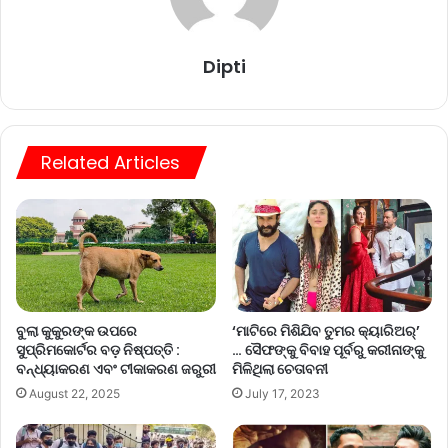
Dipti
Related Articles
ବୁଲା କୁକୁରଙ୍କ ଉପରେ
‘ମାଟିରେ ମିଶିଯିବ ତୁମର କ୍ୟାରିଅର୍‌’
ସୁପ୍ରିମକୋର୍ଟର ବଡ଼ ନିଷ୍ପତ୍ତି :
… ସୈଫଙ୍କୁ ବିବାହ ପୂର୍ବରୁ କରୀନାଙ୍କୁ
ବନ୍ଧ୍ୟାକରଣ ଏବଂ ଟୀକାକରଣ ଜରୁରୀ
ମିଳିଥିଲା ଚେତାବନୀ
August 22, 2025
July 17, 2023