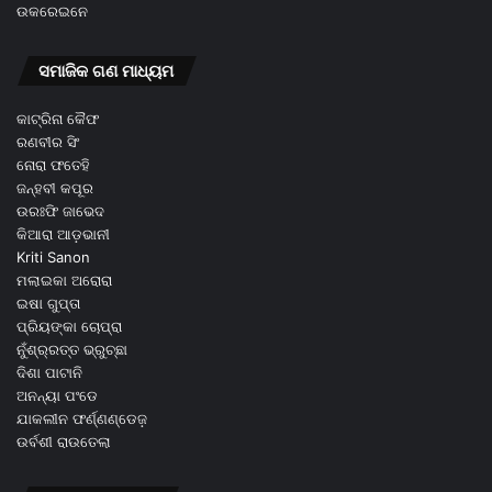
ଉକରେଇନେ
ସମାଜିକ ଗଣ ମାଧ୍ୟମ
କାଟ୍ରିନା କୈଫ
ରଣବୀର ସିଂ
ନୋରା ଫତେହି
ଜନ୍ହବୀ କପୂର
ଉରଃଫି ଜାଭେଦ
କିଆରା ଆଡ଼ଭାନୀ
Kriti Sanon
ମଲାଇକା ଅରୋରା
ଇଷା ଗୁପ୍ତା
ପ୍ରିୟଙ୍କା ଚୋପ୍ରା
ନୁଁଶ୍ର୍ରତ୍ତ ଭ୍ରୁଚ୍ଛା
ଦିଶା ପାଟାନି
ଅନନ୍ୟା ପଂଡେ
ଯାକଲୀନ ଫର୍ଣ୍ଣଣ୍ଡେଜ଼
ଉର୍ବଶୀ ରାଉତେଲା