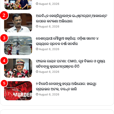
August 6, 2026
ଅରବିନ୍ଦ କେଜ୍ରିୱାଲଙ୍କ ଇନ୍‌ଷ୍ଟାଗ୍ରାମ୍ ଆକାଉଣ୍ଟ
ଉପରେ କଟକଣା ଅଭିଯୋଗ
August 6, 2026
ଦେଶବ୍ୟାପୀ ମୌସୁମୀ ସକ୍ରିୟ: ଓଡ଼ିଶା ସମେତ ୪
ରାଜ୍ୟରେ ପ୍ରବଳ ବର୍ଷା ସତର୍କତା
August 6, 2026
ଫାଇଲ ଗାୟବ ଘଟଣା: CMO, ଗୃହ ବିଭାଗ ଓ ମୁଖ୍ୟ
ସଚିବଙ୍କୁ କ୍ରାଇମବ୍ରାଞ୍ଚର ଚିଠି
August 6, 2026
୨ ବିଜେପି ନେତାଙ୍କୁ ହତ୍ୟା ଅଭିଯୋଗ: ହାଇୱା
ଡ୍ରାଇଭର ଅଟକ, ତଦନ୍ତ ଜାରି
August 6, 2026