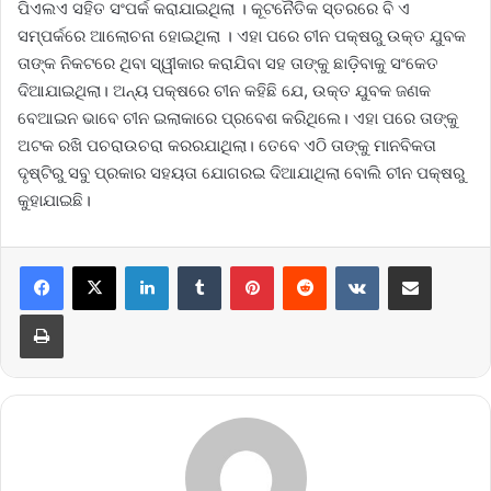
ପିଏଲଏ ସହିତ ସଂପର୍କ କରାଯାଇଥିଲା । କୂଟନୈତିକ ସ୍ତରରେ ବି ଏ
ସମ୍ପର୍କରେ ଆଲୋଚନା ହୋଇଥିଲା । ଏହା ପରେ ଚୀନ ପକ୍ଷରୁ ଉକ୍ତ ଯୁବକ
ତାଙ୍କ ନିକଟରେ ଥିବା ସ୍ୱୀକାର କରାଯିବା ସହ ତାଙ୍କୁ ଛାଡ଼ିବାକୁ ସଂକେତ
ଦିଆଯାଇଥିଲା। ଅନ୍ୟ ପକ୍ଷରେ ଚୀନ କହିଛି ଯେ, ଉକ୍ତ ଯୁବକ ଜଣକ
ବେଆଇନ ଭାବେ ଚୀନ ଇଲାକାରେ ପ୍ରବେଶ କରିଥିଲେ। ଏହା ପରେ ତାଙ୍କୁ
ଅଟକ ରଖି ପଚରାଉଚରା କରରଯାଥିଲା। ତେବେ ଏଠି ତାଙ୍କୁ ମାନବିକତା
ଦୃଷ୍ଟିରୁ ସବୁ ପ୍ରକାର ସହୟତା ଯୋଗରଇ ଦିଆଯାଥିଲା ବୋଲି ଚୀନ ପକ୍ଷରୁ
କୁହାଯାଇଛି।
LinkedIn
Tumblr
Pinterest
Reddit
VKontakte
Share via Email
Print