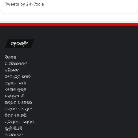
Tweets by 24x7odia
ଟ୍ରେଣ୍ଡିଂ
ସିନେମା
ପାର୍ଲିଆମେଣ୍ଟ
କ୍ରିକେଟ
ନରେନ୍ଦ୍ର ମୋଦି
ଅନୁଷ୍କା ଶର୍ମା
ଏଲୋନ ମୁଷ୍କ
ଶହରୁକ୍ଷ ଖାଁ
ଉଦ୍ଧବ ଥାକେରେ
କଙ୍ଗନା ରଣୟୁତଂ
ବିରାଟ କୋହଲି
ପ୍ରିୟଙ୍କା ଚୋପ୍ରା
ସୁନ୍ନି ଲିଓନି
ଆଲିଆ ଭଟ