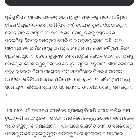
ପୂର୍ବରୁ ମିରାମ ଟାରୋନ ଭାରତରୁ ଚୀନ୍‌ ଅଧିକୃତ ଅଞ୍ଚଳକୁ ପଳାଇ ଆସିଥିବା
ଚୀନର ପିପୁଲ ଲିବେରସନ୍ ଆର୍ମି(ପିଏଲଏ) ତରଫରୁ ସୂଚନା ଦିଆଯାଇଥିଲା।
ତେବେ ପାହାଡ଼ି ଅଞ୍ଚଳରେ ପାଗ ଖରାପ ଯୋଗୁ ତାଙ୍କୁ ହସ୍ତାନ୍ତର
ପ୍ରକ୍ରିୟା ବିଳମ୍ବ ହୋଇଥିଲା ବୋଲି ଚୀନ ପକ୍ଷରୁ କୁହାଯାଇଛି। ଗତ
ଜାନୁଆରୀ ୨୫ରେ ମିରାମଙ୍କୁ ସୀମାରୁ ଚୀନ ସେନା ଅପହରଣ କରିଥିବା କିରଣ
ଟ୍ୱିଟ୍‌ କରିଥିଲେ। ତେବେ ଗୁରୁବାର ସେ ସମ୍ପୂର୍ଣ୍ଣ ନିରାପଦ ଭାବେ ନିଜ ଘରକୁ
ଫେରିଥିବା କିରଣ ଟ୍ୱିଟ୍‌ କରି ଜଣାଇଛନ୍ତି। ସୂଚନା ଅନୁଯାୟୀ, ସୀମା ନିକଟରେ
ବୁଲୁଥିବାବେଳେ ମିରାମ ଟାରୋନକୁ ଗତ ୧୮ତାରିଖରେ ପିଏଲଏ ପକ୍ଷରୁ
ଅପହରଣ କରିନିଆଯାଇଥିବା ଅଭିଯୋଗ ହୋଇଥିଲା। ତା’ ସହିତ ଥିବା ଅନ୍ୟ
ଜଣେ ଯୁବକ ଖସିଆସି ସ୍ଥାନୀୟ ପ୍ରଶାସନ ଓ ଭାରତୀୟ ସେନାକୁ ଜଣାଇଥିଲା
।
ଏହା ପରେ ଏହି ଅପହରଣ ସଂପର୍କରେ ସ୍ଥାନୀୟ ବିଜେପି ସାଂସଦ ଟାପିର ଗାଓ
ଟୁଇଟ୍ କରି ଜଣାଇଥିଲେ । ଘଟଣା ସମ୍ପର୍କରେ କେନ୍ଦ୍ରମନ୍ତ୍ରୀ କରିଣ ରିଜିଜୁ
ମଧ୍ୟ ଟ୍ୱିଟ୍‌ କରି ଜଣାଇଥିଲେ। ଏହା ପରେ ଭାରତୀୟ ସେନା ଓ ସରକାରଙ୍କ
ପକ୍ଷରୁ ଉକ୍ତ ଯୁବକକୁ ମୁକ୍ତ କରିବାକୁ ସେନା ହଟଲାଇନ ମାଧ୍ୟମରେ