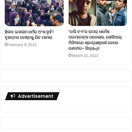
‘ଗଲି ବଏ’ର ରାପର୍‌ ଧର୍ମେଶ
ହିଜାବ ଇସଲାମ ଧର୍ମର ଅଂଶ ନୁହଁ !
ପରମାରଙ୍କ ପରଲୋକ, ସୋସିଆଲ୍‌
ବୃହତ୍ତର ବେଞ୍ଚକୁ ଯିବ ମାମଲା
ମିଡିଆରେ ଶ୍ରଦ୍ଧାଞ୍ଜଳୀ ଦେଲେ
February 9, 2022
ରଣବୀର- ସିଦ୍ଧାନ୍ତ
March 22, 2022
Advertisement