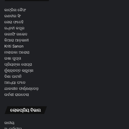
କାଟ୍ରିନା କୈଫ
ରଣବୀର ସିଂ
ନୋରା ଫତେହି
ଜନ୍ହବୀ କପୂର
ଉରଃଫି ଜାଭେଦ
କିଆରା ଆଡ଼ଭାନୀ
Kriti Sanon
ମଲାଇକା ଅରୋରା
ଇଷା ଗୁପ୍ତା
ପ୍ରିୟଙ୍କା ଚୋପ୍ରା
ନୁଁଶ୍ର୍ରତ୍ତ ଭ୍ରୁଚ୍ଛା
ଦିଶା ପାଟାନି
ଅନନ୍ୟା ପଂଡେ
ଯାକଲୀନ ଫର୍ଣ୍ଣଣ୍ଡେଜ଼
ଉର୍ବଶୀ ରାଉତେଲା
ଲୋକପ୍ରିୟ ବିଭାଗ
ଜାତୀୟ
ଅନ୍ତର୍ଜାତୀୟ