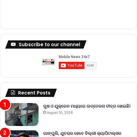
Subscribe to our channel
Recent Posts
ରୁଷ ଓ ୟୁକ୍ରେନ ମଧ୍ୟରେ ଉତ୍ତେଜନା ତୀବ୍ର ହୋଇଛି।
August 10, 2026
ଗାଙ୍ଗୁଲି, ଯୁବରାଜ ହେବେ ଦିଲ୍ଲୀ କ୍ୟାପିଟାଲ୍‌ସର