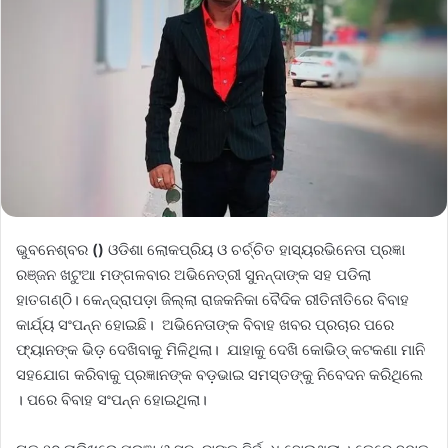
ଭୁବନେଶ୍ବର
()
ଓଡିଶା ଲୋକପ୍ରିୟ ଓ ଚର୍ଚ୍ଚିତ ହାସ୍ୟରଭିନେତା ପ୍ରଜ୍ଞା
ରଞ୍ଜନ ଖଟୁଆ ମଙ୍ଗଳବାର ଅଭିନେତ୍ରୀ ସୁନନ୍ଦାଙ୍କ ସହ ପଡିଲା
ହାତଗଣ୍ଠି। କେନ୍ଦ୍ରାପଡ଼ା ଜିଲ୍ଲା ରାଜକନିକା ବୈଦିକ ରୀତିନୀତିରେ ବିବାହ
କାର୍ଯ୍ୟ ସଂପନ୍ନ ହୋଇଛି। ଅଭିନେତାଙ୍କ ବିବାହ ଖବର ପ୍ରଚାର ପରେ
ଫ୍ୟାନଙ୍କ ଭିଡ଼ ଦେଖିବାକୁ ମିଳିଥିଲା। ଯାହାକୁ ଦେଖି କୋଭିଡ୍‌ କଟକଣା ମାନି
ସହଯୋଗ କରିବାକୁ ପ୍ରଜ୍ଞାନଙ୍କ ବଡ଼ଭାଇ ସମସ୍ତଙ୍କୁ ନିବେଦନ କରିଥିଲେ
। ପରେ ବିବାହ ସଂପନ୍ନ ହୋଇଥିଲା।