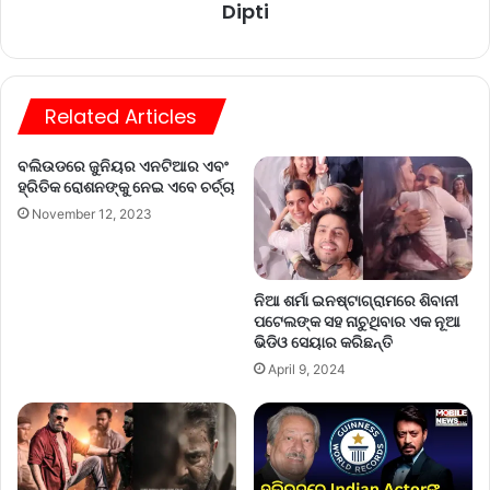
Dipti
Related Articles
ବଲିଉଡରେ ଜୁନିୟର ଏନଟିଆର ଏବଂ
ହ୍ରିତିକ ରୋଶନଙ୍କୁ ନେଇ ଏବେ ଚର୍ଚ୍ଚା
November 12, 2023
ନିଆ ଶର୍ମା ଇନଷ୍ଟାଗ୍ରାମରେ ଶିବାନୀ
ପଟେଲଙ୍କ ସହ ନାଚୁଥିବାର ଏକ ନୂଆ
ଭିଡିଓ ସେୟାର କରିଛନ୍ତି
April 9, 2024