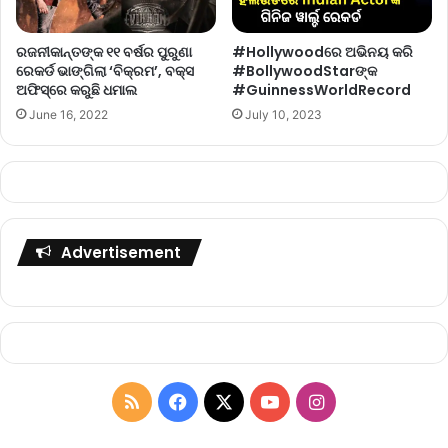
ରଜନୀକାନ୍ତଙ୍କ ୧୧ ବର୍ଷର ପୁରୁଣା
#Hollywoodରେ ଅଭିନୟ କରି
ରେକର୍ଡ ଭାଙ୍ଗିଲା ‘ବିକ୍ରମ’, ବକ୍ସ
#BollywoodStarଙ୍କ
ଅଫିସ୍‌ରେ କରୁଛି ଧମାଲ
#GuinnessWorldRecord
June 16, 2022
July 10, 2023
Advertisement
R
F
X
Y
I
S
a
o
n