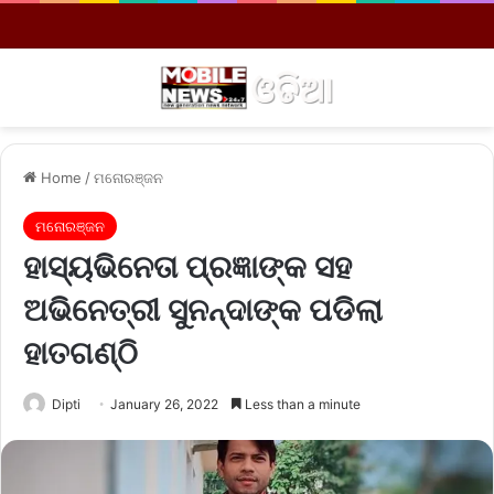
Menu
S
Home
/
ମନୋରଞ୍ଜନ
ମନୋରଞ୍ଜନ
ହାସ୍ୟଭିନେତା ପ୍ରଜ୍ଞାଙ୍କ ସହ
ଅଭିନେତ୍ରୀ ସୁନନ୍ଦାଙ୍କ ପଡିଲା
ହାତଗଣ୍ଠି
Dipti
January 26, 2022
Less than a minute