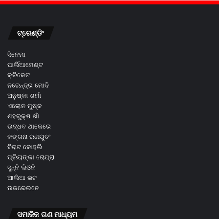
ଟ୍ରେଣ୍ଡିଂ
ସିନେମା
ପାର୍ଲିଆମେଣ୍ଟ
କ୍ରିକେଟ
ନରେନ୍ଦ୍ର ମୋଦି
ଅନୁଷ୍କା ଶର୍ମା
ଏଲୋନ ମୁଷ୍କ
ଶହରୁକ୍ଷ ଖାଁ
ଉଦ୍ଧବ ଥାକେରେ
କଙ୍ଗନା ରଣୟୁତଂ
ବିରାଟ କୋହଲି
ପ୍ରିୟଙ୍କା ଚୋପ୍ରା
ସୁନ୍ନି ଲିଓନି
ଆଲିଆ ଭଟ
ଉକରେଇନେ
ସମାଜିକ ଗଣ ମାଧ୍ୟମ