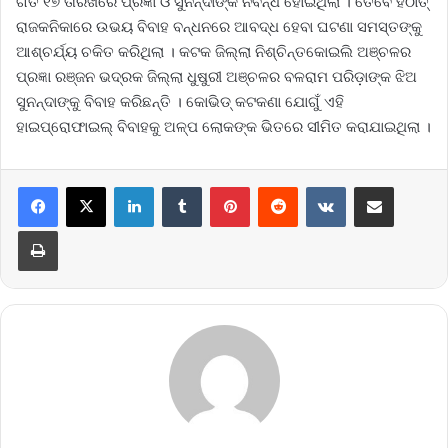
ଗତ ୧୭ ତାରିଖରେ ପ୍ରଜ୍ଞା ଓ ସୁନନ୍ଦାଙ୍କ ନିର୍ବନ୍ଧ ହୋଇଥିଲା । ତେବେ ହଠାତ୍‌
ରାଜକନିକାରେ ଉଭୟ ବିବାହ ବନ୍ଧନରେ ଆବଦ୍ଧ ହେବା ଘଟଣା ସମସ୍ତଙ୍କୁ
ଆଶ୍ଚର୍ଯ୍ୟ ଚକିତ କରିଥିଲା । କଟକ ଜିଲ୍ଲା ନିଶ୍ଚିନ୍ତକୋଇଲି ଅଞ୍ଚଳର
ପ୍ରଜ୍ଞା ରଞ୍ଜନ ଭଦ୍ରକ ଜିଲ୍ଲା ଧୁଷୁରୀ ଅଞ୍ଚଳର ବଳରାମ ପରିଡ଼ାଙ୍କ ଝିଅ
ସୁନନ୍ଦାଙ୍କୁ ବିବାହ କରିଛନ୍ତି । କୋଭିଡ୍‌ କଟକଣା ଯୋଗୁଁ ଏହି
ହାଇପ୍ରୋଫାଇଲ୍‌ ବିବାହକୁ ଅଳ୍ପ ଲୋକଙ୍କ ଭିତରେ ସୀମିତ କରାଯାଇଥିଲା ।
LinkedIn
Tumblr
Pinterest
Reddit
VKontakte
Share via Email
Print