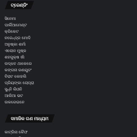
ଟ୍ରେଣ୍ଡିଂ
ସିନେମା
ପାର୍ଲିଆମେଣ୍ଟ
କ୍ରିକେଟ
ନରେନ୍ଦ୍ର ମୋଦି
ଅନୁଷ୍କା ଶର୍ମା
ଏଲୋନ ମୁଷ୍କ
ଶହରୁକ୍ଷ ଖାଁ
ଉଦ୍ଧବ ଥାକେରେ
କଙ୍ଗନା ରଣୟୁତଂ
ବିରାଟ କୋହଲି
ପ୍ରିୟଙ୍କା ଚୋପ୍ରା
ସୁନ୍ନି ଲିଓନି
ଆଲିଆ ଭଟ
ଉକରେଇନେ
ସମାଜିକ ଗଣ ମାଧ୍ୟମ
କାଟ୍ରିନା କୈଫ