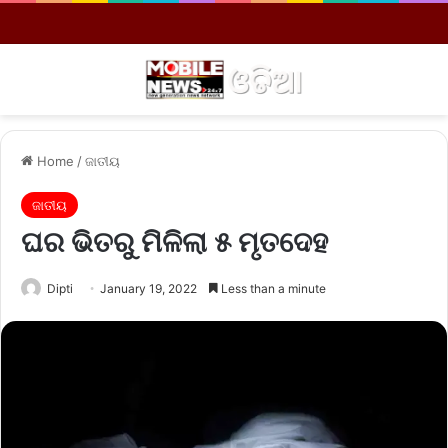
Menu
S
Home
/
ଜାତୀୟ
ଜାତୀୟ
ଘର ଭିତରୁ ମିଳିଲା ୫ ମୃତଦେହ
Dipti
January 19, 2022
Less than a minute