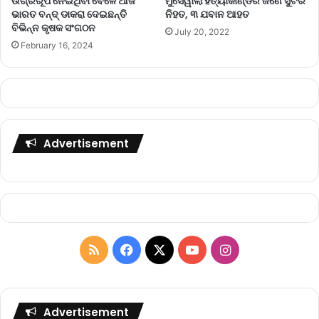
ଉଗ୍ରରୂପ ନେଇଥିବା ବେଳେ ଆଜି
ମୁସେୱାଲା ହତ୍ୟାକାଣ୍ଡର ଜଣେ ସୁଟର
ଭାରତ ବନ୍ଦ୍ ଡାକରା ଦେଇଛନ୍ତି
ନିହତ, ୩ ଯବାନ ଆହତ
ବିଭିନ୍ନ କୃଷକ ସଂଗଠନ
July 20, 2022
February 16, 2024
Advertisement
R
F
X
Y
I
S
a
o
n
S
c
u
s
Advertisement