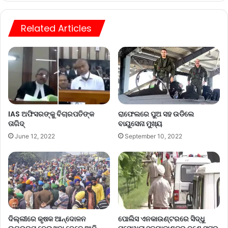
Related Articles
IAS ଅଫିସରଙ୍କୁ ବିଚାରପତିଙ୍କ
ରାଫେଲରେ ପୁଅ ସହ ଉଡିଲେ
ତାଗିଦ୍
ବାୟୁସେନା ମୁଖ୍ୟ
June 12, 2022
September 10, 2022
ଦିଲ୍ଲୀରେ କୃଷକ ଆନ୍ଦୋଳନ
ପୋଲିସ ଏନକାଉଣ୍ଟରରେ ସିଦ୍ଧୁ