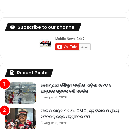
Subscribe to our channel
Recent Posts
ଦେଶବ୍ୟାପୀ ମୌସୁମୀ ସକ୍ରିୟ: ଓଡ଼ିଶା ସମେତ ୪
ରାଜ୍ୟରେ ପ୍ରବଳ ବର୍ଷା ସତର୍କତା
August 6, 2026
ଫାଇଲ ଗାୟବ ଘଟଣା: CMO, ଗୃହ ବିଭାଗ ଓ ମୁଖ୍ୟ
ସଚିବଙ୍କୁ କ୍ରାଇମବ୍ରାଞ୍ଚର ଚିଠି
August 6, 2026