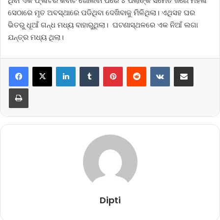
ଥିବା ଏକ ଫ୍ଳାଟର କବାଟ ଖୋଲିବା ପରେ ୪ ପିଲାଙ୍କ ସମେତ ଜଣେ ମହିଳା
ସେଠାରେ ମୃତ ଅବସ୍ଥାରେ ପଡିଥିବା ଦେଖିବାକୁ ମିଳିଥିଲା। ଏଥିସହ ଘର
ଭିତରୁ ଧୂଆଁ ଗନ୍ଧ ମଧ୍ୟ ବାହାରୁଥିଲା। ଘଟଣାସ୍ଥଳରେ ଏକ ନିଆଁ ଲଗା
ଯନ୍ତ୍ର ମଧ୍ୟ ଥିଲା।
LinkedIn
Tumblr
Pinterest
Reddit
VKontakte
Share via Email
Print
Dipti