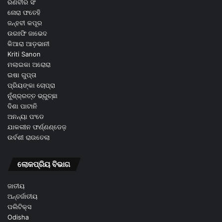
ରଣବୀର ସିଂ
ନୋରା ଫତେହି
ଜନ୍ହବୀ କପୂର
ଉରଃଫି ଜାଭେଦ
କିଆରା ଆଡ଼ଭାନୀ
Kriti Sanon
ମଲାଇକା ଅରୋରା
ଇଷା ଗୁପ୍ତା
ପ୍ରିୟଙ୍କା ଚୋପ୍ରା
ନୁଁଶ୍ର୍ରତ୍ତ ଭ୍ରୁଚ୍ଛା
ଦିଶା ପାଟାନି
ଅନନ୍ୟା ପଂଡେ
ଯାକଲୀନ ଫର୍ଣ୍ଣଣ୍ଡେଜ଼
ଉର୍ବଶୀ ରାଉତେଲା
ଲୋକପ୍ରିୟ ବିଭାଗ
ଜାତୀୟ
ଅନ୍ତର୍ଜାତୀୟ
ପଲିଟିକ୍ସ
Odisha