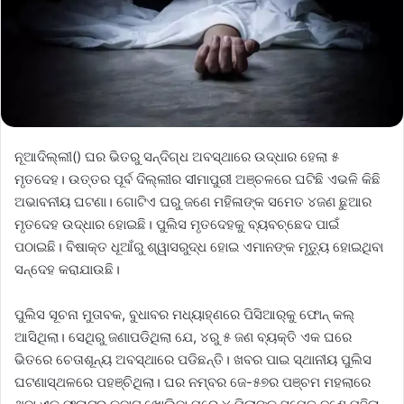
ନୂଆଦିଲ୍ଲୀ() ଘର ଭିତରୁ ସନ୍ଦିଗ୍ଧ ଅବସ୍ଥାରେ ଉଦ୍ଧାର ହେଲା ୫
ମୃତଦେହ। ଉତ୍ତର ପୂର୍ବ ଦିଲ୍ଲୀର ସୀମାପୁରୀ ଅଞ୍ଚଳରେ ଘଟିଛି ଏଭଳି କିଛି
ଅଭାବନୀୟ ଘଟଣା। ଗୋଟିଏ ଘରୁ ଜଣେ ମହିଳାଙ୍କ ସମେତ ୪ଜଣ ଛୁଆର
ମୃତଦେହ ଉଦ୍ଧାର ହୋଇଛି। ପୁଲିସ ମୃତଦେହକୁ ବ୍ୟବଚ୍ଛେଦ ପାଇଁ
ପଠାଇଛି। ବିଷାକ୍ତ ଧୂଆଁରୁ ଶ୍ୱାସରୁଦ୍ଧ ହୋଇ ଏମାନଙ୍କ ମୃତ୍ୟୁ ହୋଇଥିବା
ସନ୍ଦେହ କରାଯାଉଛି।
ପୁଲିସ ସୂଚନା ମୁତାବକ, ବୁଧାବର ମଧ୍ୟାହ୍ଣରେ ପିସିଆର୍‌କୁ ଫୋନ୍‌ କଲ୍‌
ଆସିଥିଲା। ସେଥିରୁ ଜଣାପଡିଥିଲା ଯେ, ୪ରୁ ୫ ଜଣ ବ୍ୟକ୍ତି ଏକ ଘରେ
ଭିତରେ ଚେତାଶୂନ୍ୟ ଅବସ୍ଥାରେ ପଡିଛନ୍ତି। ଖବର ପାଇ ସ୍ଥାନୀୟ ପୁଲିସ
ଘଟଣାସ୍ଥଳରେ ପହଞ୍ଚିଥିଲା। ଘର ନମ୍ବର ଜେ-୫୭ର ପଞ୍ଚମ ମହଲାରେ