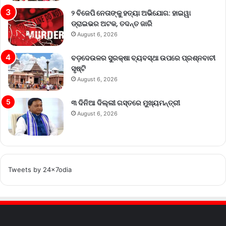
୨ ବିଜେପି ନେତାଙ୍କୁ ହତ୍ୟା ଅଭିଯୋଗ: ହାଇୱା
ଡ୍ରାଇଭର ଅଟକ, ତଦନ୍ତ ଜାରି
August 6, 2026
ବଡ଼ଦେଉଳର ସୁରକ୍ଷା ବ୍ୟବସ୍ଥା ଉପରେ ପ୍ରଶ୍ନବାଚୀ
ସୃଷ୍ଟି
August 6, 2026
୩ ଦିନିଆ ଦିଲ୍ଲୀ ଗସ୍ତରେ ମୁଖ୍ୟମନ୍ତ୍ରୀ
August 6, 2026
Tweets by 24x7odia