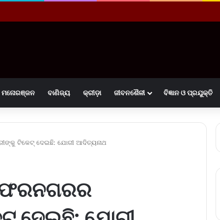
ମନୋରଞ୍ଜନ
ବାଣିଜ୍ୟ
କ୍ରୀଡ଼ା
ଜୀବନଶୈଳୀ
ବିଜ୍ଞାନ ଓ ପ୍ରଯୁକ୍ତି
ରୀଙ୍କୁ ଟିକେଟ୍ ଦେଇଛି: ଯୋଗୀ ଆଦିତ୍ୟନାଥ
ମୁଜାଫରନଗରର
େଟ୍ ଦେଇଛି: ଯୋଗୀ