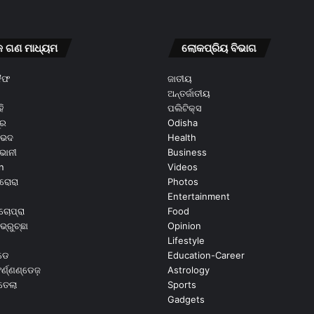
କ ଗଣ ମାଧ୍ୟମ
ଲୋକପ୍ରିୟ ବିଭାଗ
କୈଫ
ଜାତୀୟ
ଅନ୍ତର୍ଜାତୀୟ
ି
ପଲିଟିକ୍ସ
ୂର
Odisha
ଭେଦ
Health
ଭାନୀ
Business
n
Videos
ରୋରା
Photos
Entertainment
ଚୋପ୍ରା
Food
ଭ୍ରୁଚ୍ଛା
Opinion
Lifestyle
ଡେ
Education-Career
୍ଣ୍ଣଣ୍ଡେଜ଼
Astrology
ଉତେଲା
Sports
Gadgets