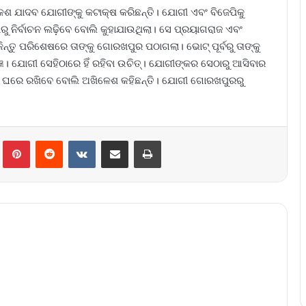
ିଳେଶ ଯାଦବ ଯୋଗୀଙ୍କୁ କଟାକ୍ଷ କରିଛନ୍ତି। ଯୋଗୀ ଏବଂ ବିଜେପିକୁ
ରୁ ନିର୍ବାଚନ ଲଢ଼ିବେ ବୋଲି କୁହାଯାଉଥିଲା। ‌ସେ ପ୍ରୟାଗରାଜ ଏବଂ
 କିନ୍ତୁ ପରିଶେଷରେ ତାଙ୍କୁ ଗୋରଖପୁର ପଠାଗଲା। ଭୋଟ୍‌ ପୂର୍ବରୁ ତାଙ୍କୁ
୍ଞ। ଯୋଗୀ ସେହିଠାରେ ହିଁ ରହିବା ଉଚିତ୍‌। ଯୋଗୀଙ୍କର ସେଠାରୁ ଆସିବାର
କ ଘରେ ରଖିବେ ବୋଲି ଅଖିଳେଶ କହିଛନ୍ତି। ଯୋଗୀ ଗୋରଖପୁରରୁ
lr
Pinterest
Reddit
VKontakte
Share via Email
Print