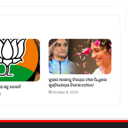
ଜୁଲାନା ଆସନରୁ ବିଜୟର ଟୀକା ପିନ୍ଧିଲେ
କୁସ୍ତିଯୋଦ୍ଧା ବିନେଶ ଫୋଗଟ
ଲା ସବୁ ରେକର୍ଡ
October 8, 2024
6