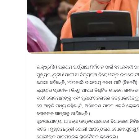
ଲକ୍ଷ୍ନୌ() ପ୍ରଥମ ପର୍ଯ୍ୟାୟ ନିର୍ବାଚନ ପାଇଁ ସମାଜବାଦୀ ପ
ମୁଖ୍ୟମନ୍ତ୍ରୀ ଯୋଗୀ ଆଦିତ୍ୟନାଥ ବିରୋଧୀଙ୍କ ଉପରେ ତୀ
ଯୋଗୀ କହିଛନ୍ତି, ‘ଗତକାଲି ଭାରତୀୟ ଜନତା ପାର୍ଟି (ବିଜେପି) 
ନ୍ୟାୟ’ର ପ୍ରତୀକ। କିନ୍ତୁ ଆପଣ ନିଶ୍ଚିତ ଭାବରେ ସମାଜବାଦ
ଦାୟୀ ଲୋକମାନଙ୍କୁ ଏବଂ ମୁଜାଫରନଗରର ଦଙ୍ଗାକାରୀଙ୍କୁ ଟି
ସେ ଆହୁରି ମଧ୍ୟ କହିଛନ୍ତି, ଅଖିଳେଶ ଯାଦବ ଏଭଳି ଲୋ
ଲୋକଙ୍କ ସାମ୍ନାକୁ ଆଣିଛନ୍ତି।
ସୂଚନାଯୋଗ୍ୟ, ଆସନ୍ତା ଉତ୍ତରପ୍ରଦେଶ ବିଧାନସଭା ନିର୍ବାଚନ
କରିଛି। ମୁଖ୍ୟମନ୍ତ୍ରୀ ଯୋଗୀ ଆଦିତ୍ୟନାଥ ଗୋରଖପୁରରୁ 
ଯୋଗୀଙ୍କ ପାରମ୍ପରିକ ରାଜନୈତକ କ୍ଷେତ୍ର।