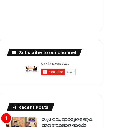
m
Subscribe to our channel
Recent Posts
ଚୀନ୍ ଓ ଇରାନ୍ ପ୍ରତିନିଧିଙ୍କ ଓଡ଼ିଶା
ରାଜ୍ୟ ସଂଗ୍ରହାଳୟ ପରିଦର୍ଶନ