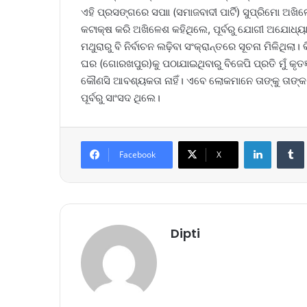
ଏହି ପ୍ରସଙ୍ଗରେ ସପାା (ସମାଜବାଦୀ ପାର୍ଟି) ସୁପ୍ରିମୋ ଅଖ
କଟାକ୍ଷ କରି ଅଖିଳେଶ କହିଥିଲେ, ପୂର୍ବରୁ ଯୋଗୀ ଅଯୋଧ୍ୟା
ମଥୁରାରୁ ବି ନିର୍ବାଚନ ଲଢ଼ିବା ସଂକ୍ରାନ୍ତରେ ସୂଚନା ମିଳିଥିଲା।
ଘର (ଗୋରଖପୁର)କୁ ପଠାଯାଇଥିବାରୁ ବିଜେପି ପ୍ରତି ମୁଁ କୃତଜ
କୌଣସି ଆବଶ୍ୟକତା ନାହିଁ। ଏବେ ଲୋକମାନେ ତାଙ୍କୁ ତାଙ୍
ପୂର୍ବରୁ ସାଂସଦ ଥିଲେ।
LinkedIn
Tumb
Facebook
X
Dipti