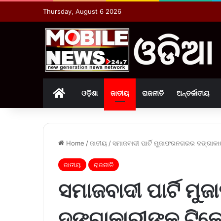
Thursday, August 6 2026
Home
ଓଡ଼ିଶା
ଜାତୀୟ
ରାଜନୀତି
ଅନ୍ତର୍ଜାତୀୟ
Home
/
ଜାତୀୟ
/
ସମାଜବାଦୀ ପାର୍ଟି ମୁଜାଫରନଗରର ଦଙ୍ଗାକା
ଜାତୀୟ
ରାଜନୀତି
ସମାଜବାଦୀ ପାର୍ଟି 
ଦଙ୍ଗାକାରୀଙ୍କୁ ଟିକ