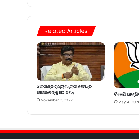
Related Articles
ଝାଡଖଣ୍ଡ ମୁଖ୍ୟମନ୍ତ୍ରୀ ହେମନ୍ତ
ସୋରେନଙ୍କୁ ED ସମନ୍
ବିଜେପି ଭାଙ୍ଗି
November 2, 2022
May 4, 202