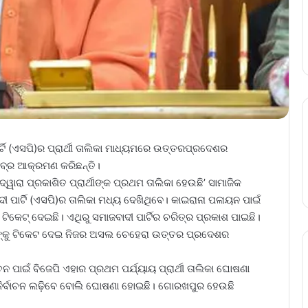
ାର୍ଟି (ଏସପି)ର ପ୍ରାର୍ଥୀ ତାଲିକା ମାଧ୍ୟମରେ ଉତ୍ତରପ୍ରଦେଶର
ବ୍ର ଆକ୍ରମଣ କରିଛନ୍ତି।
ଦ୍ୱାରା ପ୍ରକାଶିତ ପ୍ରାର୍ଥୀଙ୍କ ପ୍ରଥମ ତାଲିକା ହେଉଛି’ ସାମାଜିକ
ୀ ପାର୍ଟି (ଏସପି)ର ତାଲିକା ମଧ୍ୟ ଦେଖିଥିବେ। କାଇରାନା ପଳାୟନ ପାଇଁ
କେଟ୍ ଦେଇଛି। ଏଥିରୁ ସମାଜବାଦୀ ପାର୍ଟିର ଚରିତ୍ର ପ୍ରକାଶ ପାଇଛି।
କଙ୍କୁ ଟିକେଟ ଦେଇ ନିଜର ଅସଲ ଚେହେରା ଉତ୍ତର ପ୍ରଦେଶର
 ପାଇଁ ବିଜେପି ଏହାର ପ୍ରଥମ ପର୍ଯ୍ୟାୟ ପ୍ରାର୍ଥୀ ତାଲିକା ଘୋଷଣା
ନିର୍ବାଚନ ଲଢ଼ିବେ ବୋଲି ଘୋଷଣା ହୋଇଛି। ଗୋରଖପୁର ହେଉଛି