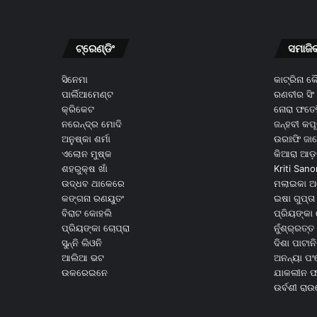
ଟ୍ରେଣ୍ଡିଂ
ସମାଜି
ସିନେମା
କାଟ୍ରିନା 
ପାର୍ଲିଆମେଣ୍ଟ
ରଣବୀର ସିଂ
କ୍ରିକେଟ
ନୋରା ଫତେହ
ନରେନ୍ଦ୍ର ମୋଦି
ଜନ୍ହବୀ କପ
ଅନୁଷ୍କା ଶର୍ମା
ଉରଃଫି ଜା
ଏଲୋନ ମୁଷ୍କ
କିଆରା ଆଡ଼
ଶହରୁକ୍ଷ ଖାଁ
Kriti Sano
ଉଦ୍ଧବ ଥାକେରେ
ମଲାଇକା ଅ
କଙ୍ଗନା ରଣୟୁତଂ
ଇଷା ଗୁପ୍ତା
ବିରାଟ କୋହଲି
ପ୍ରିୟଙ୍କା 
ପ୍ରିୟଙ୍କା ଚୋପ୍ରା
ନୁଁଶ୍ର୍ରତ୍ତ 
ସୁନ୍ନି ଲିଓନି
ଦିଶା ପାଟାନି
ଆଲିଆ ଭଟ
ଅନନ୍ୟା ପଂ
ଉକରେଇନେ
ଯାକଲୀନ ଫର
ଉର୍ବଶୀ ରା