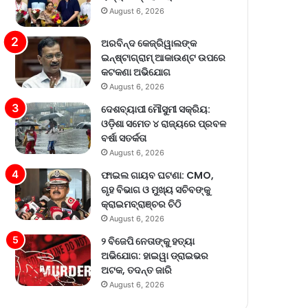
August 6, 2026
ଅରବିନ୍ଦ କେଜ୍ରିୱାଲଙ୍କ
ଇନ୍‌ଷ୍ଟାଗ୍ରାମ୍ ଆକାଉଣ୍ଟ ଉପରେ
କଟକଣା ଅଭିଯୋଗ
August 6, 2026
ଦେଶବ୍ୟାପୀ ମୌସୁମୀ ସକ୍ରିୟ:
ଓଡ଼ିଶା ସମେତ ୪ ରାଜ୍ୟରେ ପ୍ରବଳ
ବର୍ଷା ସତର୍କତା
August 6, 2026
ଫାଇଲ ଗାୟବ ଘଟଣା: CMO,
ଗୃହ ବିଭାଗ ଓ ମୁଖ୍ୟ ସଚିବଙ୍କୁ
କ୍ରାଇମବ୍ରାଞ୍ଚର ଚିଠି
August 6, 2026
୨ ବିଜେପି ନେତାଙ୍କୁ ହତ୍ୟା
ଅଭିଯୋଗ: ହାଇୱା ଡ୍ରାଇଭର
ଅଟକ, ତଦନ୍ତ ଜାରି
August 6, 2026